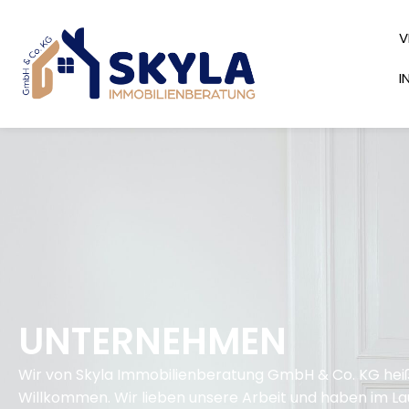
V
I
UNTERNEHMEN
Wir von Skyla Immobilienberatung GmbH & Co. KG heiß
Willkommen. Wir lieben unsere Arbeit und haben im La