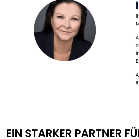
I
M
A
e
I
B
A
I
EIN STARKER PARTNER FÜ