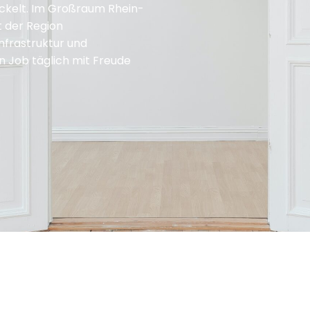
ickelt. Im Großraum Rhein-
t der Region
nfrastruktur und
n Job täglich mit Freude