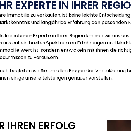
IHR EXPERTE IN IHRER REGI
hre Immobilie zu verkaufen, ist keine leichte Entscheidun
arktkenntnis und langjährige Erfahrung den passenden Käu
ls Immobilien-Experte in Ihrer Region kennen wir uns aus.
s uns auf ein breites Spektrum an Erfahrungen und Marktd
mmobilie Wert ist, sondern entwickeln mit Ihnen die richt
edürfnissen zu veräußern.
uch begleiten wir Sie bei allen Fragen der Veräußerung 
hnen einige unsere Leistungen genauer vorstellen.
R
I
H
R
E
N
E
R
F
O
L
G